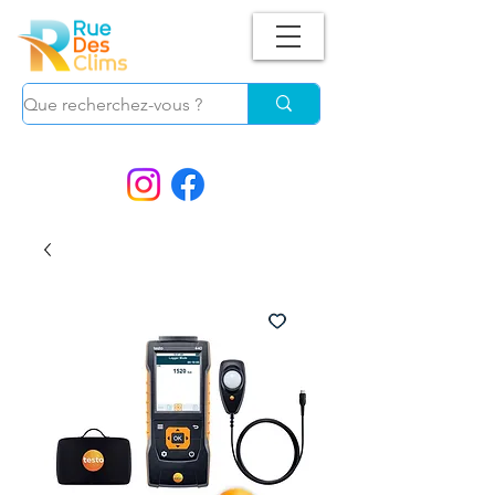
Suivez-nous !
et ne manquez plus nos
PROMOS.