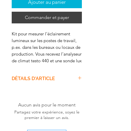
Ajouter au panier
Commander et payer
Kit pour mesurer l’éclairement
lumineux sur les postes de travail,
p.ex. dans les bureaux ou locaux de
production. Vous recevez l’analyseur
de climat testo 440 et une sonde lux
rangés de manière sûre dans la
mallette. Ainsi, vous pouvez
DÉTAILS D'ARTICLE
directement commencer votre
travail !
Contenu de la livraison
Analyseur de climat testo
Vos avantages
440, 3 piles Mignon AA, câble
Aucun avis pour le moment
Un appareil de mesure pour tous
USB et protocole
Partagez votre expérience, soyez le
les paramètres du climat
d’étalonnage (0560 4401)
premier à laisser un avis.
intérieur
Sonde lux avec câble fixe
Intuitif : menu de mesure