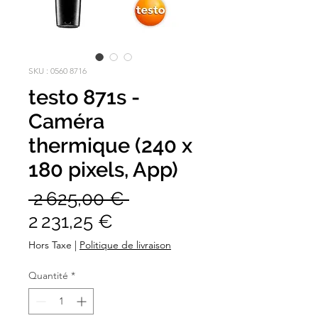
SKU : 0560 8716
testo 871s -
Caméra
thermique (240 x
180 pixels, App)
Prix
 2 625,00 € 
Prix
original
2 231,25 €
promotionnel
Hors Taxe
|
Politique de livraison
Quantité
*