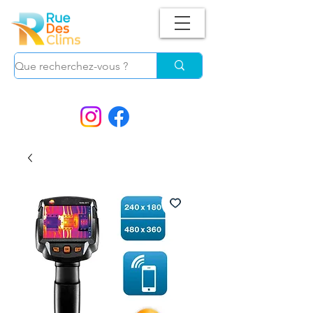
Suivez-nous !
et ne manquez plus nos
PROMOS.