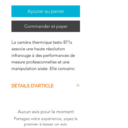
Ajouter au panier
Commander et payer
La caméra thermique testo 871s
associe une haute résolution
infrarouge à des performances de
mesure professionnelles et une
manipulation aisée. Elle convainc
par son détecteur de pixels de
haute qualité, son appareil photo
DÉTAILS D'ARTICLE
numérique intégré et notamment
ses fonctions innovantes. Grâce à la
Description
testo Thermography App, la testo
En collaboration avec nos
871s offre une thermographie
spécialistes pour les
Aucun avis pour le moment
intelligente, répondant aux
applications pratiques, nous
Partagez votre expérience, soyez le
exigences professionnelles dans le
avons mis au point la caméra
premier à laisser un avis.
domaine industriel et artisanal. Vous