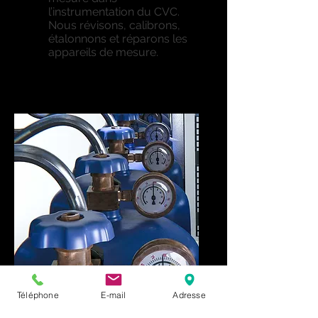
l’instrumentation du CVC.
Nous révisons, calibrons,
étalonnons et réparons les
appareils de mesure.
Téléphone
E-mail
Adresse
FLUIDE FRIGORIGÉNE