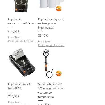
Imprimante
Papier thermique de
BLUETOOTH®/IRDA
rechange pour
imprimantes
Prix
425,00 €
Prix
33,15 €
Hors Taxe
|
Politique de livraison
Hors Taxe
|
Politique de livraison
Imprimante rapide
Sonde à hélice - Ø
testo IRDA
100 mm, numérique -
capteur de
Prix
297,50 €
température
Hors Taxe
|
Prix
430,10 €