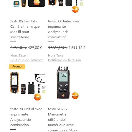
testo 860i en kit -
testo 300 Initial avec
Caméra thermique
imprimante -
sans fil pour
Analyseur de
smartphone
combustion
Prix original
499,00 €
Prix promotionnel
Prix original
1 999,00 €
Prix promotionnel
429,00 €
1 699,15 €
Hors Taxe
|
Hors Taxe
|
Politique de livraison
Politique de livraison
Promo
testo 300 Initial avec
testo 512-2 -
imprimante -
Manomètre
Analyseur de
différentiel
combustion
numérique avec
connexion à l’App