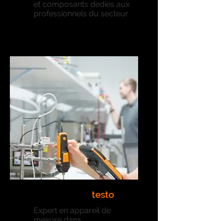
et composants dediés aux
professionnels du secteur
testo
LABORATOIRE
Expert en appareil de
mesure dans