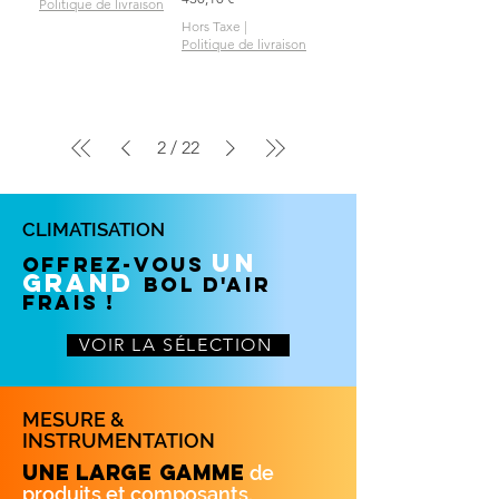
Politique de livraison
Hors Taxe
|
Politique de livraison
2
/
22
CLIMATISATION
un
Offrez-vous
grand
BOL D'AIR
FRAIS !
VOIR LA SÉLECTION
MESURE &
INSTRUMENTATION
Une large gamme
de
produits
et composant
s.