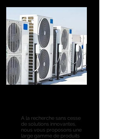
VENTES DE
CLIMATISEURS ET
OUTILLAGES
A la recherche sans cesse
de solutions innovantes,
nous vous proposons une
large gamme de produits