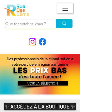
Suivez-nous !
et ne manquez plus nos
PROMOS.
Des professionnels de la climatisation à
votre service en région parisienne
LES
PRIX
BAS
c'est toute l'année !
VOIR LA SÉLÉCTION
✨ ACCÉDEZ À LA BOUTIQUE ✨