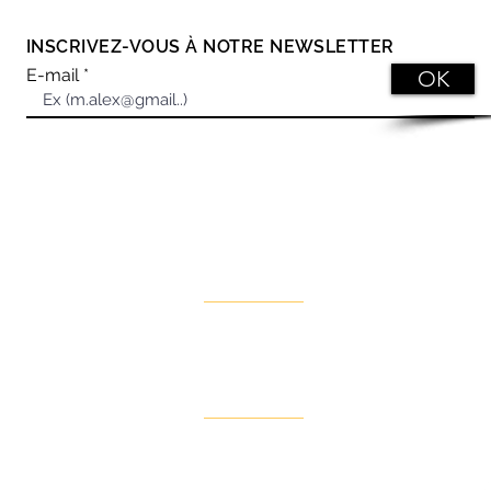
RESTONS EN CONTACT
INSCRIVEZ-VOUS À NOTRE NEWSLETTER
E-mail
OK
Siège Social
H
44 Rue Maurice de Broglie BAT 2,
L
93600 Aulnay-sous-Bois
S
onnelles
+33(0)1 42 35 35 18