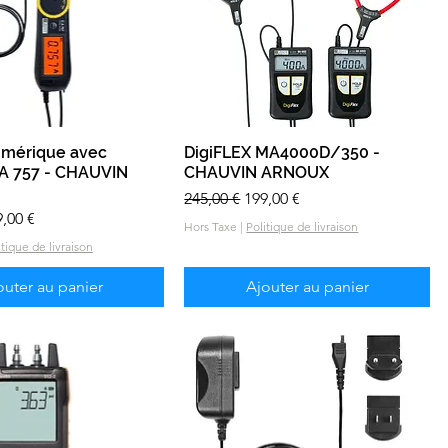
umérique avec
Aperçu rapide
DigiFLEX MA4000D/350 -
Aperçu rapide
CA 757 - CHAUVIN
CHAUVIN ARNOUX
Prix original
Prix promotionnel
245,00 €
199,00 €
l
ix promotionnel
,00 €
Hors Taxe
|
Politique de livraison
itique de livraison
outer au panier
Ajouter au panier