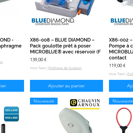
MOND -
e
X86-008 – BLUE DIAMOND –
Aperçu rapide
X86-002 –
iaphragme
Pack goulotte prêt à poser
Pompe à 
MICROBLUE® avec réservoir (F
MICROBLUE
contact
Prix
139,00 €
on
Prix
119,00 €
Hors Taxe
|
Politique de livraison
Hors Taxe
|
Pol
ier
Ajouter au panier
Aj
Nouveauté
Nouveauté