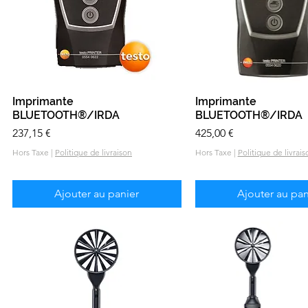
Imprimante
Aperçu rapide
Imprimante
Aperçu rapid
BLUETOOTH®/IRDA
BLUETOOTH®/IRDA
Prix
Prix
237,15 €
425,00 €
Hors Taxe
|
Politique de livraison
Hors Taxe
|
Politique de livrais
Ajouter au panier
Ajouter au pan