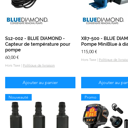
S12-002 - BLUE DIAMOND -
Aperçu rapide
X87-500 - BLUE DIA
Aperçu rapid
Capteur de température pour
Pompe MiniBlue à d
pompe
Prix
115,00 €
Prix
60,00 €
Hors Taxe
|
Politique de livrais
Hors Taxe
|
Politique de livraison
Ajouter au panier
Ajouter au pan
Nouveauté
Promo