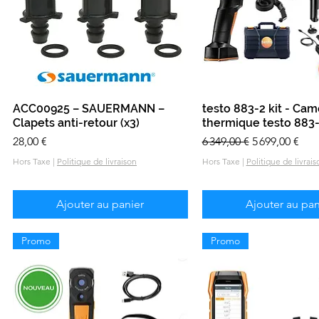
ACC00925 – SAUERMANN –
Aperçu rapide
testo 883-2 kit - Cam
Aperçu rapid
Clapets anti-retour (x3)
thermique testo 883
Prix
Prix original
Prix promoti
28,00 €
6 349,00 €
5 699,00 €
Hors Taxe
|
Politique de livraison
Hors Taxe
|
Politique de livrais
Ajouter au panier
Ajouter au pan
Promo
Promo