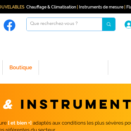
NOUVELABLES
Chauffage & Climatisation
|
Instruments de mesure
|
Flu
Boutique
Programme de fidélité
Conta
E
&
INSTRUMENT
ure
[ et bien +]
adaptés aux conditions les plus sévères pou
es référentes du secteur.