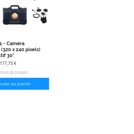
-1 - Caméra
Aperçu rapide
(320 x 240 pixels)
tif 30°
l
rix promotionnel
 177,75 €
itique de livraison
outer au panier