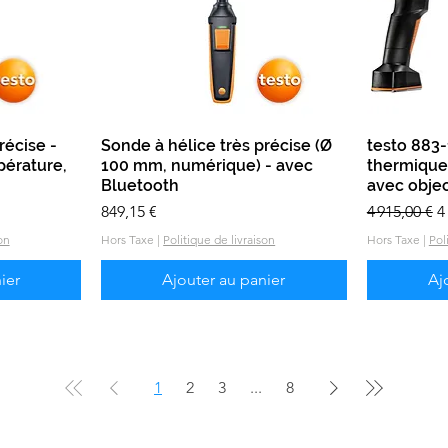
récise -
e
Sonde à hélice très précise (Ø
Aperçu rapide
testo 883
pérature,
100 mm, numérique) - avec
thermique 
Bluetooth
avec objec
Prix
Prix origina
P
849,15 €
4 915,00 €
4
on
Hors Taxe
|
Politique de livraison
Hors Taxe
|
Pol
ier
Ajouter au panier
Aj
1
2
3
...
8