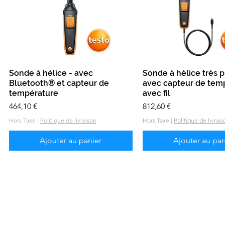
Sonde à hélice - avec
Aperçu rapide
Sonde à hélice très p
Aperçu rapid
Bluetooth® et capteur de
avec capteur de tem
température
avec fil
Prix
Prix
464,10 €
812,60 €
Hors Taxe
|
Politique de livraison
Hors Taxe
|
Politique de livrais
Ajouter au panier
Ajouter au pan