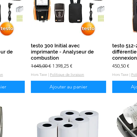
e
testo 300 Initial avec
Aperçu rapide
testo 512
eur de
imprimante - Analyseur de
différenti
combustion
connexion 
onnel
Prix original
Prix promotionnel
Prix
1 645,00 €
1 398,25 €
450,50 €
on
Hors Taxe
|
Politique de livraison
Hors Taxe
|
Pol
ier
Ajouter au panier
Aj