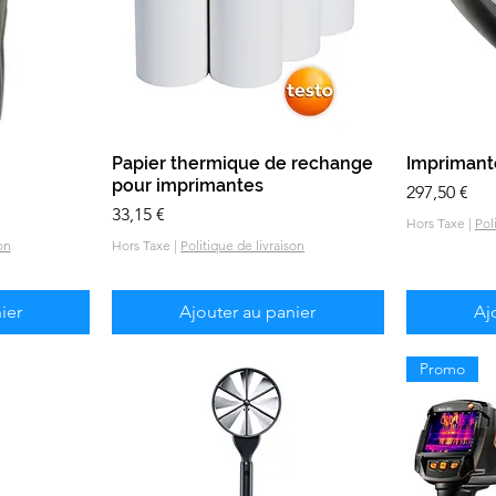
e
Papier thermique de rechange
Aperçu rapide
Imprimante
pour imprimantes
Prix
297,50 €
Prix
33,15 €
Hors Taxe
|
Pol
on
Hors Taxe
|
Politique de livraison
ier
Ajouter au panier
Aj
Promo