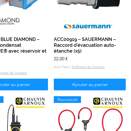
 BLUE DIAMOND –
Aperçu rapide
ACC00919 – SAUERMANN –
Aperçu rapide
condensat
Raccord d’évacuation auto-
® avec réservoir et
étanche (x5)
Prix
22,00 €
Hors Taxe
|
Politique de livraison
itique de livraison
outer au panier
Ajouter au panier
Nouveauté