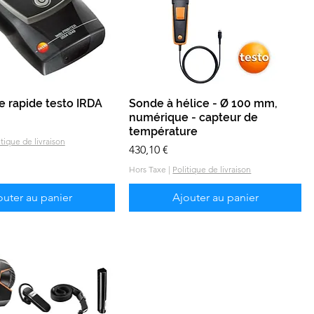
 rapide testo IRDA
Aperçu rapide
Sonde à hélice - Ø 100 mm,
Aperçu rapide
numérique - capteur de
température
itique de livraison
Prix
430,10 €
Hors Taxe
|
Politique de livraison
outer au panier
Ajouter au panier