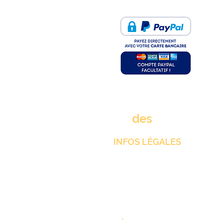
PAIEMENT SÉCURISÉ
rue
des
clims.fr
INFOS LÉGALES
Mentions Légales
CGV
Protection des données pers
Gestion des cookies