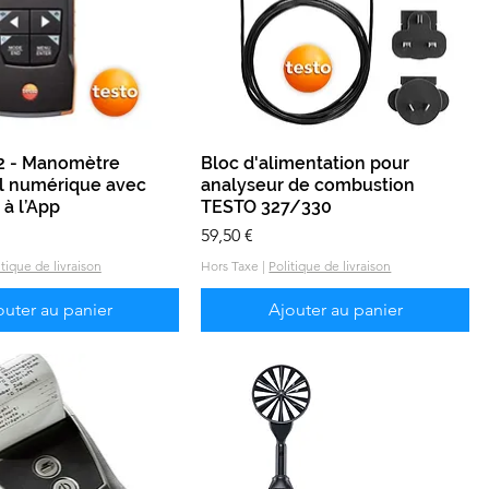
-2 - Manomètre
Aperçu rapide
Bloc d'alimentation pour
Aperçu rapide
el numérique avec
analyseur de combustion
à l’App
TESTO 327/330
Prix
59,50 €
itique de livraison
Hors Taxe
|
Politique de livraison
outer au panier
Ajouter au panier