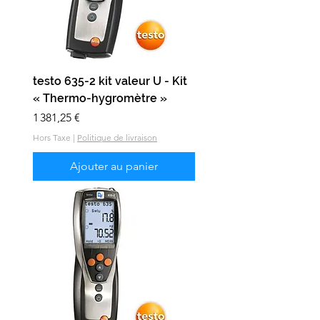
testo 635-2 kit valeur U - Kit
« Thermo-hygromètre »
Prix
1 381,25 €
Hors Taxe
|
Politique de livraison
Ajouter au panier