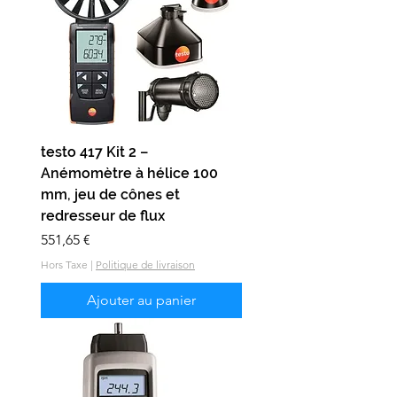
testo 417 Kit 2 –
Anémomètre à hélice 100
mm, jeu de cônes et
redresseur de flux
Prix
551,65 €
Hors Taxe
|
Politique de livraison
Ajouter au panier