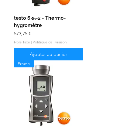
testo 635-2 - Thermo-
hygromètre
Prix
573,75 €
Hors Taxe
|
Politique de livraison
Ajouter au panier
Promo