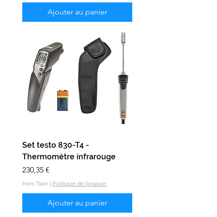
Ajouter au panier
Set testo 830-T4 -
Thermomètre infrarouge
Prix
230,35 €
Hors Taxe
|
Politique de livraison
Ajouter au panier