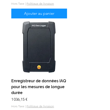
Hors Taxe
|
Politique de livraison
Ajouter au panier
Enregistreur de données IAQ
pour les mesures de longue
durée
Prix
1 036,15 €
Hors Taxe
|
Politique de livraison