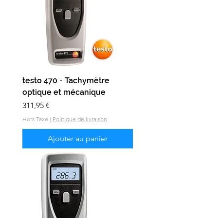
testo 470 - Tachymètre
optique et mécanique
Prix
311,95 €
Hors Taxe
|
Politique de livraison
Ajouter au panier