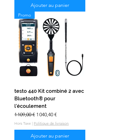
Ajouter au panier
Promo
testo 440 Kit combiné 2 avec
Bluetooth® pour
l’écoulement
Prix original
Prix promotionnel
1 109,00 €
1 040,40 €
Hors Taxe
|
Politique de livraison
Ajouter au panier