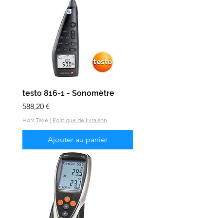
testo 816-1 - Sonomètre
Prix
588,20 €
Hors Taxe
|
Politique de livraison
Ajouter au panier