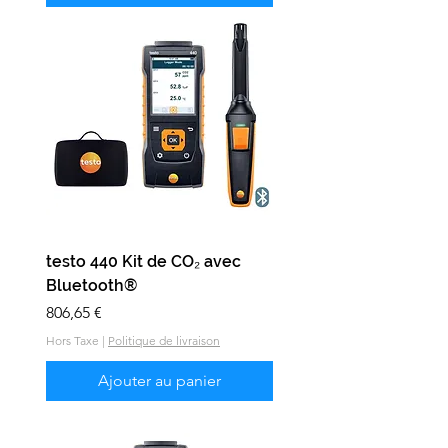
testo 440 Kit de CO₂ avec
Bluetooth®
Prix
806,65 €
Hors Taxe
|
Politique de livraison
Ajouter au panier