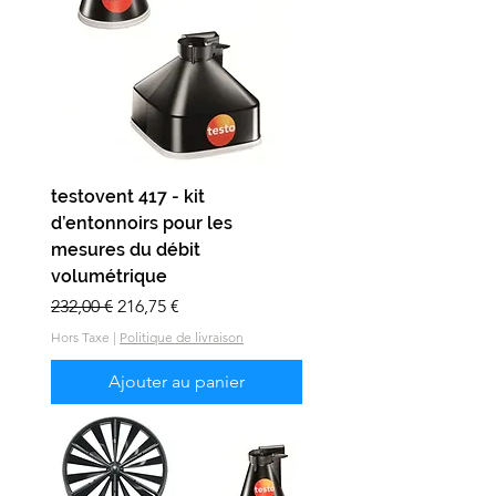
testovent 417 - kit
d’entonnoirs pour les
mesures du débit
volumétrique
Prix original
Prix promotionnel
232,00 €
216,75 €
Hors Taxe
|
Politique de livraison
Ajouter au panier