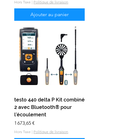
Hors Taxe
|
Politique de livraison
Ajouter au panier
testo 440 delta P Kit combiné
2 avec Bluetooth® pour
l’écoulement
Prix
1 673,65 €
Hors Taxe
|
Politique de livraison