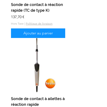
Sonde de contact à réaction
rapide (TC de type K)
Prix
137,70 €
Hors Taxe
|
Politique de livraison
Ajouter au panier
Sonde de contact à ailettes à
réaction rapide