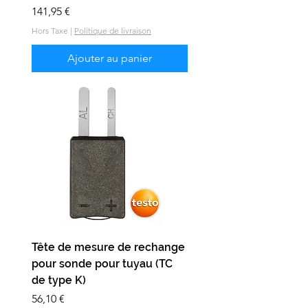
Prix
141,95 €
Hors Taxe
|
Politique de livraison
Ajouter au panier
Tête de mesure de rechange
pour sonde pour tuyau (TC
de type K)
Prix
56,10 €