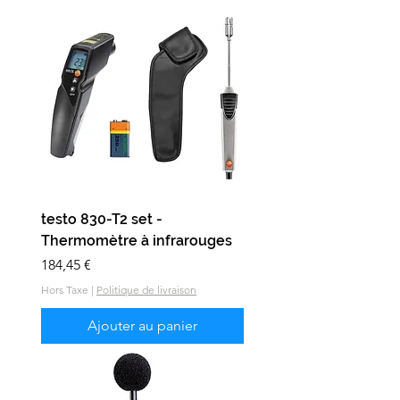
testo 830-T2 set -
Thermomètre à infrarouges
Prix
184,45 €
Hors Taxe
|
Politique de livraison
Ajouter au panier