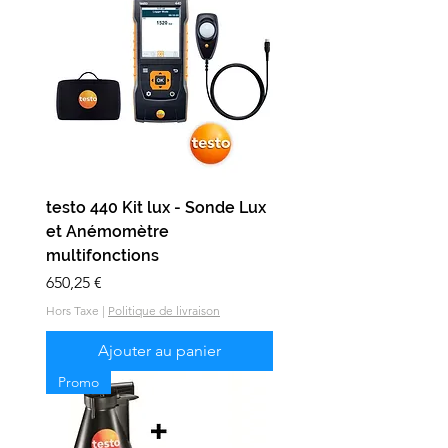
testo 440 Kit lux - Sonde Lux
et Anémomètre
multifonctions
Prix
650,25 €
Hors Taxe
|
Politique de livraison
Ajouter au panier
Promo