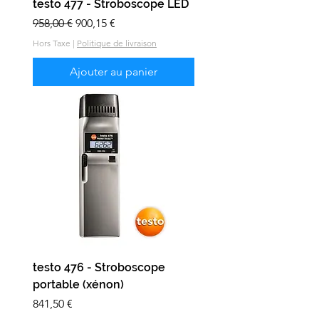
testo 477 - Stroboscope LED
Prix original
Prix promotionnel
958,00 €
900,15 €
Hors Taxe
|
Politique de livraison
Ajouter au panier
testo 476 - Stroboscope
portable (xénon)
Prix
841,50 €