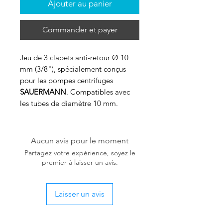
Ajouter au panier
Commander et payer
Jeu de 3 clapets anti-retour Ø 10
mm (3/8"), spécialement conçus
pour les pompes centrifuges
SAUERMANN
. Compatibles avec
les tubes de diamètre 10 mm.
Caractéristiques :
Conception robuste
Aucun avis pour le moment
Fiabilité éprouvée
Partagez votre expérience, soyez le
Parfaitement étanche
premier à laisser un avis.
Installation simple et rapide
Laisser un avis