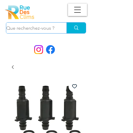
Suivez-nous !
et ne manquez plus nos
PROMOS.