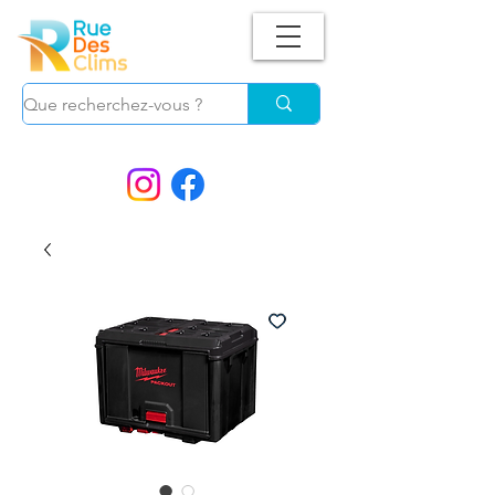
Suivez-nous !
et ne manquez plus nos
PROMOS.