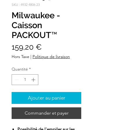
SKU : 4932 4806 23
Milwaukee -
Caisson
PACKOUT™
Prix
159,20 €
Hors Taxe
|
Politique de livraison
Quantité
*
Ajouter au panier
Commander et payer
Possibilité de l'empiler sur les