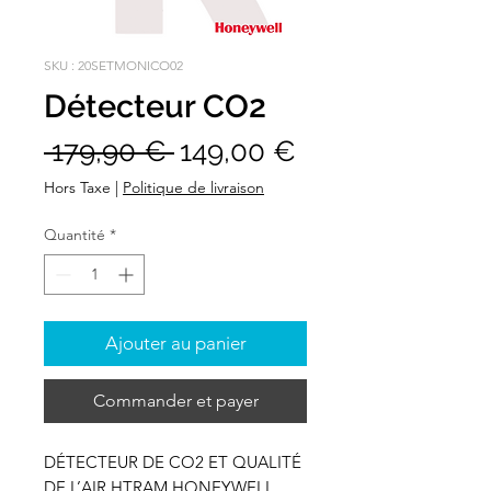
SKU : 20SETMONICO02
Détecteur CO2
Prix
Prix
 179,90 € 
149,00 €
original
promotionnel
Hors Taxe
|
Politique de livraison
Quantité
*
Ajouter au panier
Commander et payer
DÉTECTEUR DE CO2 ET QUALITÉ
DE L’AIR HTRAM HONEYWELL