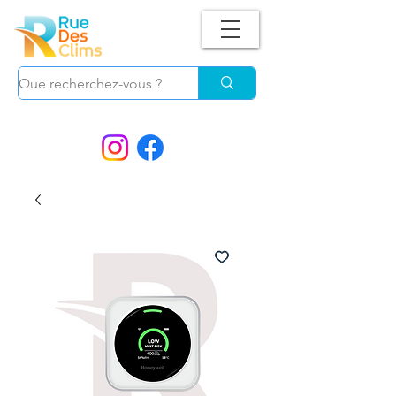
Suivez-nous !
et ne manquez plus nos
PROMOS.