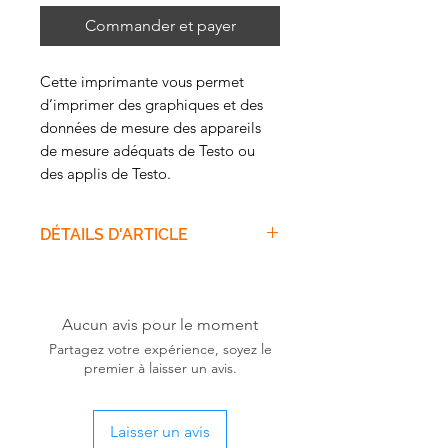
Commander et payer
Cette imprimante vous permet
d’imprimer des graphiques et des
données de mesure des appareils
de mesure adéquats de Testo ou
des applis de Testo.
Vos avantages
DÉTAILS D'ARTICLE
Interface Bluetooth® & IRDA
dans une imprimante
Contenu de la livraison
Impression de graphiques et de
Imprimante mobile testo
données de mesure
BLUETOOTH® / IRDA, avec 1
Aucun avis pour le moment
LED couleur pour signaler l’état
rouleau de papier thermique,
Partagez votre expérience, soyez le
de l’imprimante
batterie et bloc d’alimentation.
premier à laisser un avis.
Transfert des données en 2
secondes
Laisser un avis