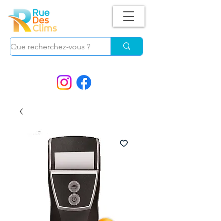
Suivez-nous !
et ne manquez plus nos
PROMOS.