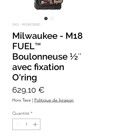
SKU : 4933478450
Milwaukee - M18
FUEL™
Boulonneuse ½″
avec fixation
O'ring
Prix
629,10 €
Hors Taxe
|
Politique de livraison
Quantité
*