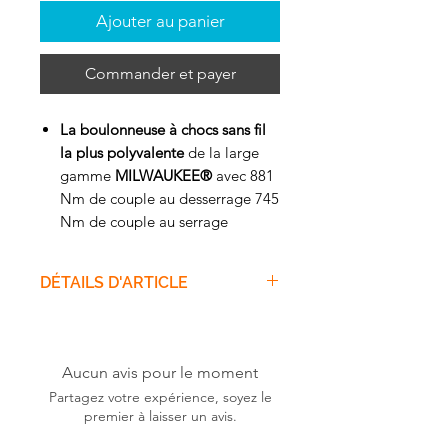
Ajouter au panier
Commander et payer
La boulonneuse à chocs sans fil
la plus polyvalente
de la large
gamme
MILWAUKEE®
avec 881
Nm de couple au desserrage 745
Nm de couple au serrage
Conception incroyablement
compacte pour ce niveau de
DÉTAILS D'ARTICLE
performance, avec seulement
152 mm de longueur totale
BOULON MAX
.M22
idéale pour les applications dans
CADENCE DE FRAPPE
des espaces confinés
(CPS/MIN)0-900/ 0-2100/ 0-
Aucun avis pour le moment
4-Modes
DRIVE CONTROL
pour
3100
Partagez votre expérience, soyez le
permettre à l'utilisateur de
COUPLE DE DESSERRAGE
premier à laisser un avis.
choisir parmi 4 réglages de
(NM)881