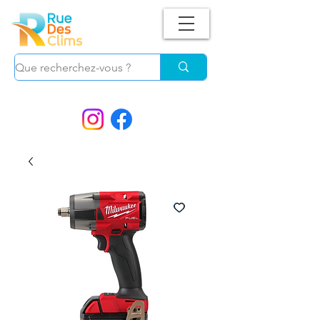
Suivez-nous !
et ne manquez plus nos
PROMOS.