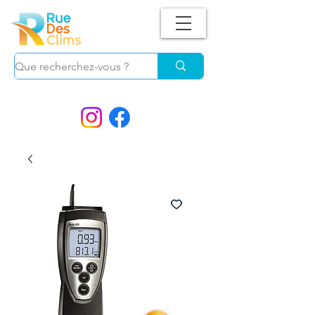
Suivez-nous !
et ne manquez plus nos
PROMOS.