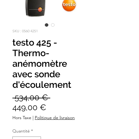
SKU : 0560 4251
testo 425 -
Thermo-
anémomètre
avec sonde
d'écoulement
Prix
 534,00 € 
Prix
original
449,00 €
promotionnel
Hors Taxe
|
Politique de livraison
Quantité
*