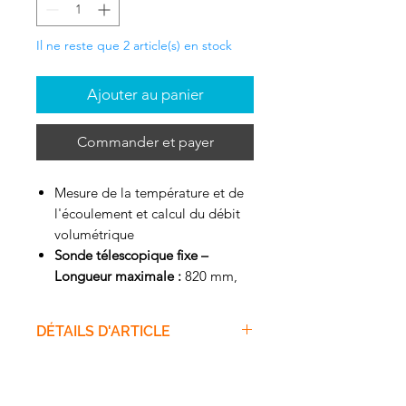
Il ne reste que 2 article(s) en stock
Ajouter au panier
Commander et payer
Mesure de la température et de
l'écoulement et calcul du débit
volumétrique
Sonde télescopique fixe –
Longueur maximale :
820 mm,
diamètre : 7.5 mm
Avec calcul de moyennes
DÉTAILS D'ARTICLE
chronologiques et ponctuelles
Fonction Hold, affichage des
Description
valeurs min. et max., fonction
Pour déterminer si une
Auto-Off