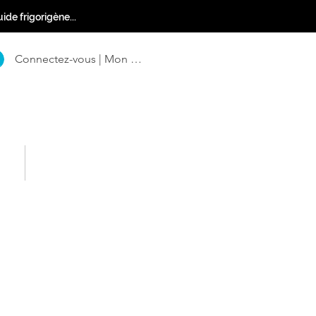
ide frigorigène...
Connectez-vous | Mon Compte
ct
FAQ