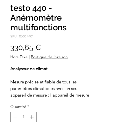
testo 440 -
Anémomètre
multifonctions
SKU : 0560 4401
Prix
330,65 €
Hors Taxe
|
Politique de livraison
Analyseur de climat
Mesure précise et fiable de tous les
paramètres climatiques avec un seul
appareil de mesure : l’appareil de mesure
multifonctions offre une commande
Quantité
*
intuitive avec des menus de mesure
clairement structurés. Réglage
d’installations de climatisation et de
traitement d’air, surveillance de la qualité