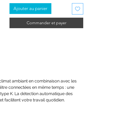
de l’air ou mesure du confort thermique :
Ajouter au panier
grâce aux possibilités de combinaison
variées avec les sondes numériques de
Commander et payer
haute qualité, vous êtes équipé de
manière optimale pour vos tâches de
mesure (les sondes doivent être
commandées séparément).
Appareil vendu sans sonde.
Vos avantages
Un appareil de mesure pour tous les
u climat ambiant en combinaison avec les
paramètres du climat intérieur
 être connectées en même temps : une
Extensions possibles avec la vaste
type K. La détection automatique des
gamme de sondes
cilitent votre travail quotidien.
Mesure sans fil avec sondes Bluetooth
Interface USB pour l’exportation des
protocoles de mesure comme fichier