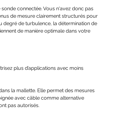
CSV
e sonde connectée. Vous n'avez donc pas
Menus de mesure intuitifs
nus de mesure clairement structurés pour
Écran graphique avec affichage
du degré de turbulence, la détermination de
simultané de 3 valeurs de mesure
utiennent de manière optimale dans votre
îtrisez plus d’applications avec moins
dans la mallette. Elle permet des mesures
 poignée avec câble comme alternative
ont pas autorisés.