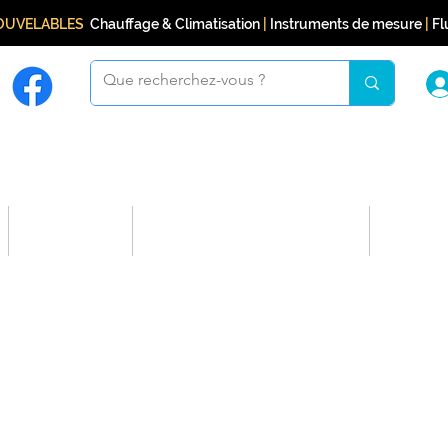
NOUVELABLES
Chauffage & Climatisation
|
Instruments de mesure
|
Flu
Boutique
Programme de fidélité
Conta