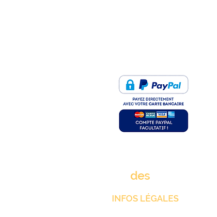
PAIEMENT SÉCURISÉ
rue
des
clims.fr
INFOS LÉGALES
Mentions Légales