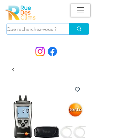
Suivez-nous !
et ne manquez plus nos
PROMOS.