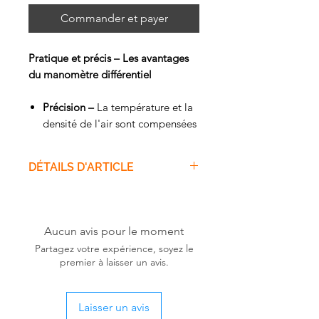
Commander et payer
Pratique et précis – Les avantages
du manomètre différentiel
Précision –
La température et la
densité de l'air sont compensées
pendant les mesures de la
pression différentielle pour
DÉTAILS D'ARTICLE
fournir des valeurs de mesure
précises
Le manomètre différentiel
Testo
Simplicité –
Petit, maniable et
510
est l'outil idéal des
doté de seulement trois boutons
chauffagistes et climaticiens : il
Aucun avis pour le moment
Intelligence –
Des aimants au
mesure la pression différentielle
Partagez votre expérience, soyez le
dos de l'appareil vous
de 0 à 100 hPA et vous aide,
premier à laisser un avis.
permettent de travailler les
p.ex., pour le contrôle des filtres
mains libres. L'écran éclairé
sur les installations de
facilite encore le travail lorsque
Laisser un avis
climatisation ou la mesure des