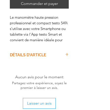
Commander et payer
Le manomètre haute pression
professionnel et compact testo 549i
s'utilise avec votre Smartphone ou
tablette via l'App testo Smart et
convient de manière idéale pour
l'entretien et le dépannage
d'installations de climatisation et
DÉTAILS D'ARTICLE
frigorifiques. De plus, l'App permet
le calcul automatique des
Description
températures d'évaporation et de
Testo vous offre encore plus de
condensation.
mobilité lors de la mesure :
Aucun avis pour le moment
associé à votre Smartphone ou
Partagez votre expérience, soyez le
Vos avantages
tablette, le manomètre haute
premier à laisser un avis.
Mesure des hautes et basses
pression maniable testo 549i
pressions
convient pour l'entretien et le
Faible perte de fluide frigorigène
Laisser un avis
dépannage sans fil d’installations
comme il n'y a pas besoin de