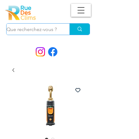
Suivez-nous !
et ne manquez plus nos
PROMOS.