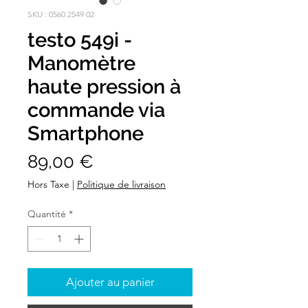
SKU : 0560 2549 02
testo 549i -
Manomètre
haute pression à
commande via
Smartphone
Prix
89,00 €
Hors Taxe
|
Politique de livraison
Quantité
*
Ajouter au panier