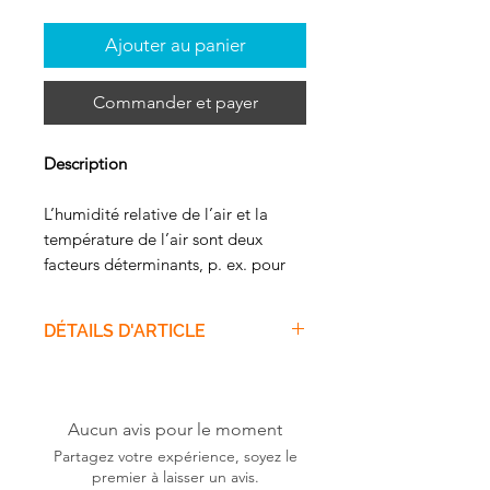
Ajouter au panier
Commander et payer
Description
L’humidité relative de l’air et la
température de l’air sont deux
facteurs déterminants, p. ex. pour
évaluer la qualité de l’air intérieur et
le confort thermique. Si vous voulez
DÉTAILS D'ARTICLE
donc garantir que les gens se
sentent à l’aise dans les pièces à
L’humidité relative de l’air et la
l’intérieur ou qu’il y a des conditions
température de l’air sont deux
optimales dans les locaux de
facteurs déterminants, p. ex.
Aucun avis pour le moment
stockage, le thermo-hygromètre
pour évaluer la qualité de l’air
Partagez votre expérience, soyez le
testo 625 est le choix idéal. Pour
intérieur et le confort thermique.
premier à laisser un avis.