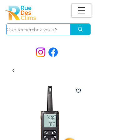
Suivez-nous !
et ne manquez plus nos
PROMOS.