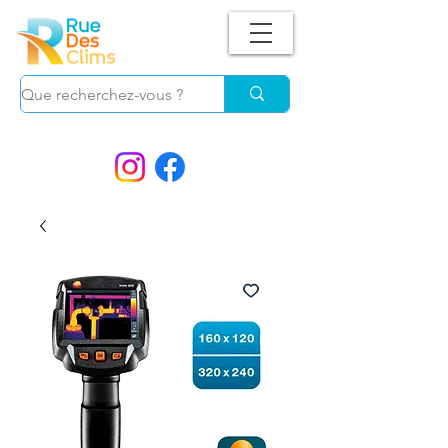
Suivez-nous !
et ne manquez plus nos
PROMOS.