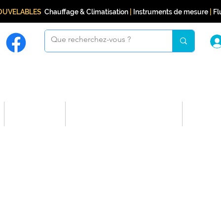
NOUVELABLES
Chauffage & Climatisation
|
Instruments de mesure
|
Flu
Boutique
Programme de fidélité
Conta