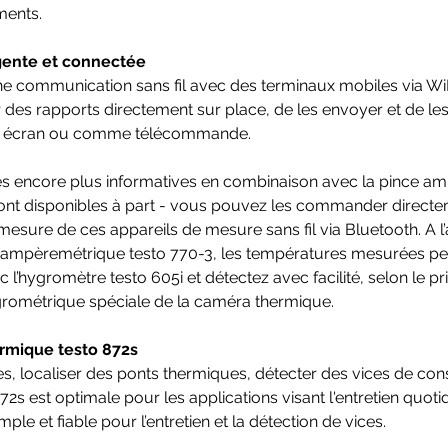
ments.
igente et connectée
e communication sans fil avec des terminaux mobiles via Wi
 des rapports directement sur place, de les envoyer et de les e
e écran ou comme télécommande.
es encore plus informatives en combinaison avec la pince am
ont disponibles à part - vous pouvez les commander direct
mesure de ces appareils de mesure sans fil via Bluetooth. A l
 ampèremétrique testo 770-3, les températures mesurées peu
c l’hygromètre testo 605i et détectez avec facilité, selon le pr
hygrométrique spéciale de la caméra thermique.
ermique testo 872s
s, localiser des ponts thermiques, détecter des vices de co
 est optimale pour les applications visant l'entretien quotidi
imple et fiable pour l’entretien et la détection de vices.