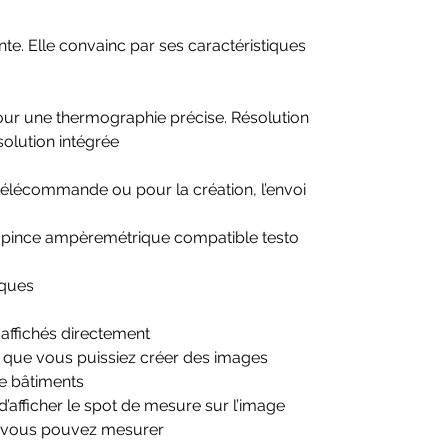
Distance de mise au point
min. 0.5
minimale
m
te. Elle convainc par ses caractéristiques
Taille de l'image
5 MP
our une thermographie précise. Résolution
Représentation de l'image
olution intégrée
Couleur
10 (fer, arc-en-ciel, arc-en-ciel HC,
élécommande ou pour la création, l’envoi
s
froid-chaud, bleu-rouge, gris, gris
inversé,sépia, Testo, fer HT)
 la pince ampèremétrique compatible testo
Zoom
2x; 4x
numéri
iques
que
Possibil
Image IR / image réelle
ités
 affichés directement
d'affich
r que vous puissiez créer des images
age
de bâtiments
Type
8,9 cm (3,5") TFT, QVGA (320 x
d’afficher le spot de mesure sur l’image
d’écran
240 pixels)
e vous pouvez mesurer