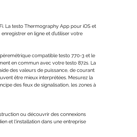
chauds et froids
Logiciel d’analyse gratuit pour la
création de rapports professionnels
Fi. La testo Thermography App pour iOS et
nregistrer en ligne et d’utiliser votre
Données techniques
Conditions ambiantes
pèremétrique compatible testo 770-3 et le
ement en commun avec votre testo 872s. La
Température de service
-15 à +50 °C
Température de stockage
-30 à +60 °C
’aide des valeurs de puissance, de courant
Humidité de l'air
20...80%Hr
vent être mieux interprétées. Mesurez la
(sans rosée)
incipe des feux de signalisation, les zones à
Indice de protection du
IP 54
boîtier (CEI 60529)
Vibration
2G
nstruction ou découvrir des connexions
en et l'installation dans une entreprise
Débit d'images visuel