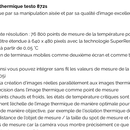
thermique testo 872s
 par sa manipulation aisée et par sa qualité d’image excellen
te résolution : 76 800 points de mesure de la température p
 être étendue à 640 x 480 pixels avec la technologie SuperRes
à partir de 0,05 °C
tion de terminaux mobiles comme deuxième écran et comme t
ainsi vous pouvez intégrer sans fil les valeurs de mesure de
05i
la création d'images réelles parallèlement aux images therm
précision dans l’image thermique comme point de mesure
nts chauds et froids, les états de température critiques sont
ment l’échelle de l’image thermique de manière optimale pou
de manière objective, par exemple de l'isolation thermique 
stance de l'objet de mesure / la taille du spot de mesure et 
eurs de mesure car la caméra vous montre précisément ce qu