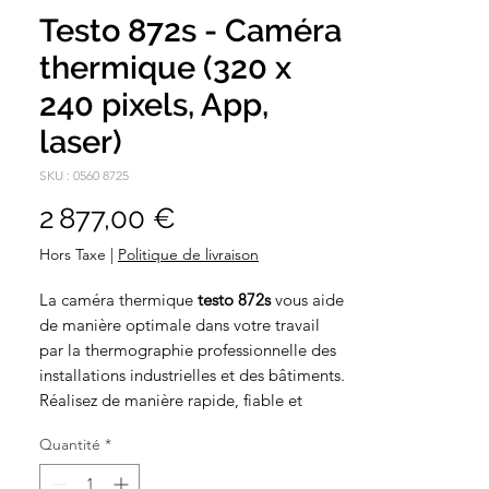
Testo 872s - Caméra
thermique (320 x
240 pixels, App,
laser)
SKU : 0560 8725
Prix
2 877,00 €
Hors Taxe
|
Politique de livraison
La caméra thermique
testo 872s
vous aide
de manière optimale dans votre travail
par la thermographie professionnelle des
installations industrielles et des bâtiments.
Réalisez de manière rapide, fiable et
intelligente des images thermiques avec
Quantité
*
une qualité d’image maximale, une très
bonne sensibilité thermique et des