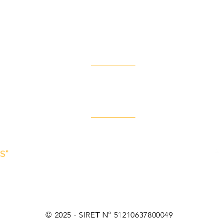
Siège Social
H
44 Rue Maurice de Broglie BAT 2,
L
93600 Aulnay-sous-Bois
S
onnelles
+33(0)1 42 35 35 18
S“
contact@ruedesclims.fr
© 2025 - SIRET N° 51210637800049