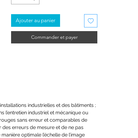
fonctions innovantes. Vous pouvez
aisément transporter la caméra thermique
dans la mallette fournie et l’avez toujours
Ajouter au panier
sous la main lorsque vous en avez besoin.
Commander et payer
Vos avantages
Qualité d’image avec résolution
infrarouge de 320 x 240 pixels (640 x
480 pixels avec la technologie testo
SuperResolution)
Sensibilité thermique de 0,05 °C
Mesure et documentation des
conditions ambiantes via des sondes
radio (sonde d’humidité / de
tallations industrielles et des bâtiments ;
température / pince ampèremétrique)
s l’entretien industriel et mécanique ou
Marqueur laser intégré - visible avec
rarouges sans erreur et comparables de
précision dans l’image thermique
er des erreurs de mesure et de ne pas
comme point de mesure
e manière optimale l’échelle de l’image
Détection automatique des points