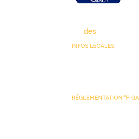
rue
des
clims.fr
INFOS LÉGALES
Mentions Légales
CGV
Protection des données pers
Gestion des cookies
RÉGLEMENTATION “F-GA
Attestation De Capacité ADC