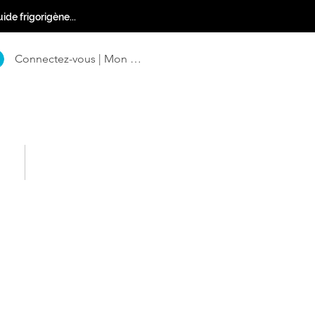
ide frigorigène...
Connectez-vous | Mon Compte
ct
FAQ