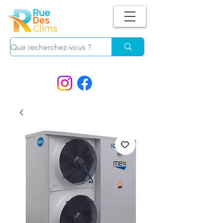
Suivez-nous !
et ne manquez plus nos
PROMOS.