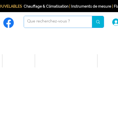
NOUVELABLES
Chauffage & Climatisation
|
Instruments de mesure
|
Flu
Boutique
Programme de fidélité
Conta