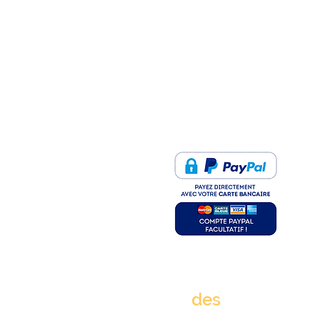
PAIEMENT SÉCURISÉ
rue
des
clims.fr