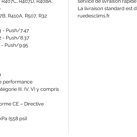
B, R407C, R407D, R408A,
service de livraison rapide 
9
La livraison standard est d
7B, R410A, R507, R32
ruedesclims.fr.
73 - Push/7.47
2 - Push/8.37
8 - Push/9.95
n
te performance
égorie III, IV, V) y compris
Norme CE – Directive
Pa (558 psi)