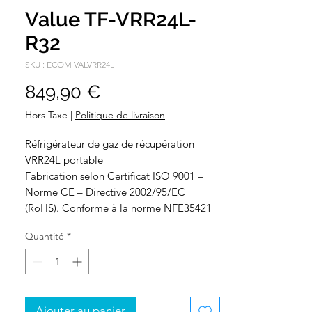
Value TF-VRR24L-
R32
SKU : ECOM VALVRR24L
Prix
849,90 €
Hors Taxe
|
Politique de livraison
Réfrigérateur de gaz de récupération
VRR24L portable
Fabrication selon Certificat ISO 9001 –
Norme CE – Directive 2002/95/EC
(RoHS). Conforme à la norme NFE35421
Quantité
*
Ajouter au panier