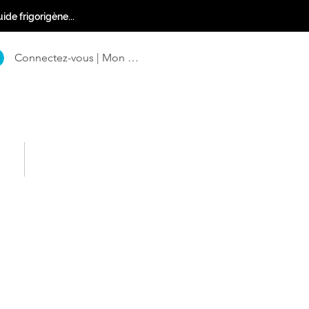
ide frigorigène...
Connectez-vous | Mon Compte
ct
FAQ