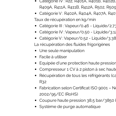
Catégorie IV : R22, R401A, R401B, R402
R409A, R411A, R411B, R412A, R502, R50
Catégorie V : R402A, R404A, R407A, R40
Taux de récupération en kg/min
Catégorie III : Vapeur/0.46 - Liquide/2.
Catégorie IV : Vapeur/0.50 - Liquide/3.1
Catégorie V : Vapeur/0.52 - Liquide/3.3
La récupération des fluides frigorigènes
Une seule manipulation
Facile à utiliser
Equipée d'une protection haute pressio
Compresseur 1 CV à 2 piston à sec hau
Récupération de tous les réfrigérants (cat
R32
Fabrication selon Certificat ISO 9001 – 
2002/95/EC (RoHS)
Coupure haute pression 38,5 bar/3850 k
Système de purge automatique